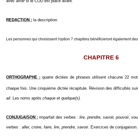
avec
avoir
si le COD est placé avant.
REDACTION :
la description.
Les personnes qui choisissent l'option 7 chapitres bénéficieront également des
CHAPITRE 6
ORTHOGRAPHE :
quatre dictées de phrases utilisent chacune 22 m
chaque fois. Une cinquième dictée récapitule. Révision des difficultés sui
ail
. Les noms après
chaque
et
quelque(s).
CONJUGAISON :
imparfait des verbes :
lire, prendre, savoir, pouvoir
,
voul
verbes :
aller, croire, faire, lire
,
prendre, savoir
. Exercices de conjugaison.