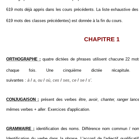
619 mots déjà appris dans les cours précédents. La liste exhaustive d
619 mots des classes précédentes) est donnée à la fin du cours.
CHAPITRE 1
ORTHOGRAPHE :
quatre dictées de phrases utilisent chacune 22 m
chaque fois. Une cinquième dictée récapitule. Ré
suivantes :
à
/
a
,
ou
/
où
,
ces
/
ses
,
ce
/
se
/
s'
.
CONJUGAISON :
présent des verbes
être
,
avoir
,
chanter, ranger lanc
mêmes verbes +
aller
. Exercices d'application.
GRAMMAIRE :
identification des noms. Différence nom commun / nom
Identification du verbe dans la phrase. L'accord de l'adjectif qualifica