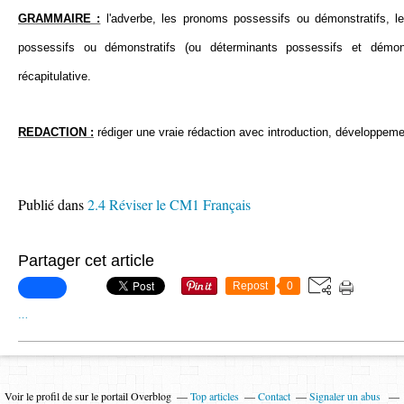
GRAMMAIRE :
l'adverbe, les pronoms possessifs ou démonstratifs, les
possessifs ou démonstratifs (ou déterminants possessifs et démons
récapitulative.
REDACTION :
rédiger une vraie rédaction avec introduction, développeme
Publié dans
2.4 Réviser le CM1 Français
Partager cet article
Repost
0
…
Voir le profil de
sur le portail Overblog
Top articles
Contact
Signaler un abus