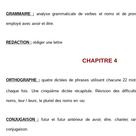
GRAMMAIRE :
analyse grammaticale de verbes et noms et de prono
employé avec
avoir
et
être
.
REDACTION :
rédiger une lettre
CHAPITRE 4
ORTHOGRAPHE :
quatre dictées de phrases utilisent chacune 22 m
chaque fois. Une cinquième dictée récapitule. Révision des difficul
noms
,
leur
/
leurs
, le pluriel des noms en -
ou
.
CONJUGAISON :
futur et futur antérieur de
avoir, être, chanter, ra
conjugaison.