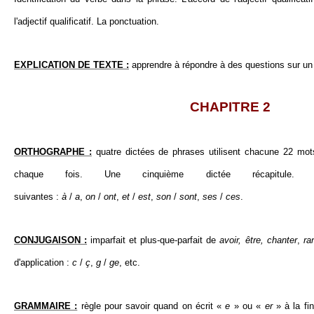
l'adjectif qualificatif. La ponctuation.
EXPLICATION DE TEXTE :
apprendre à répondre à des questions sur un 
CHAPITRE 2
ORTHOGRAPHE :
quatre dictées de phrases utilisent chacune 22 mo
chaque fois. Une cinquième dictée récapitule. Ré
suivantes :
à
/
a
,
on
/
ont
,
et
/
est
,
son
/
sont
,
ses
/
ces
.
CONJUGAISON :
imparfait et plus-que-parfait de
avoir, être, chanter
,
ran
d'application :
c
/
ç
,
g
/
ge
, etc.
GRAMMAIRE :
règle pour savoir quand on écrit «
e
» ou «
er
» à la fin