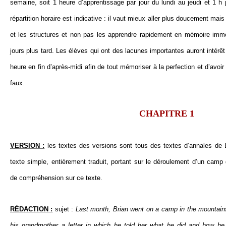
semaine, soit 1 heure d’apprentissage par jour du lundi au jeudi et 1 h p
répartition horaire est indicative : il vaut mieux aller plus doucement mai
et les structures et non pas les apprendre rapidement en mémoire immé
jours plus tard. Les élèves qui ont des lacunes importantes auront intérêt
heure en fin d’après-midi afin de tout mémoriser à la perfection et d’avoir
faux.
CHAPITRE 1
VERSION :
les textes des versions sont tous des textes d’annales de 
texte simple, entièrement traduit, portant sur le déroulement d’un camp
de compréhension sur ce texte.
RÉDACTION :
sujet :
Last month, Brian went on a camp in the mountai
his grandmother a letter in which he told her what he did and how he 