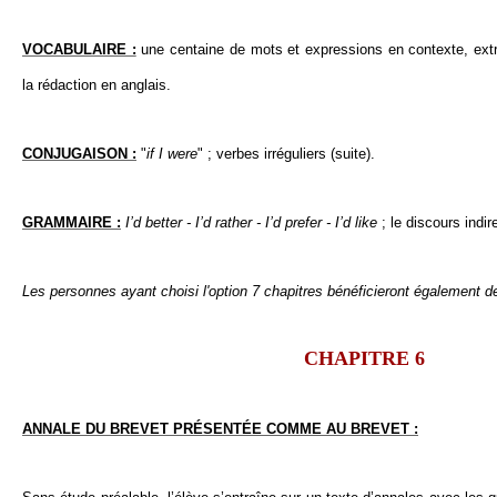
VOCABULAIRE :
une centaine de mots et expressions en contexte, extr
la rédaction en anglais.
CONJUGAISON :
"
if I were
" ; verbes irréguliers (suite).
GRAMMAIRE :
I’d better - I’d rather - I’d prefer - I’d like
; le discours indir
Les personnes ayant choisi l'option 7 chapitres bénéficieront également d
CHAPITRE 6
ANNALE DU BREVET PRÉSENTÉE COMME AU BREVET :