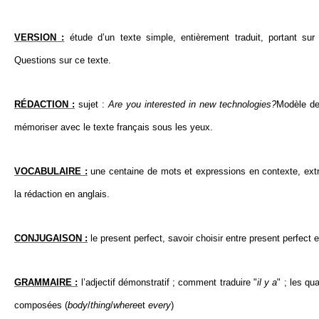
VERSION :
étude d’un texte simple, entièrement traduit, portant sur 
Questions sur ce texte.
RÉDACTION :
sujet :
Are you interested in new technologies?
Modèle de 
mémoriser avec le texte français sous les yeux.
VOCABULAIRE :
une centaine de mots et expressions en contexte, extr
la rédaction en anglais.
CONJUGAISON :
le present perfect, savoir choisir entre present perfect e
GRAMMAIRE :
l’adjectif démonstratif ; comment traduire "
il y a
" ; les qu
composées (
body
/
thing
/
where
et
every
)