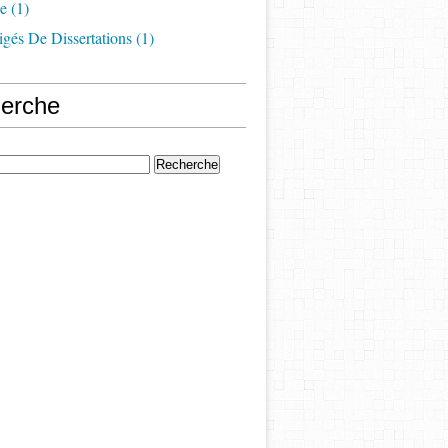
e
(1)
igés De Dissertations
(1)
erche