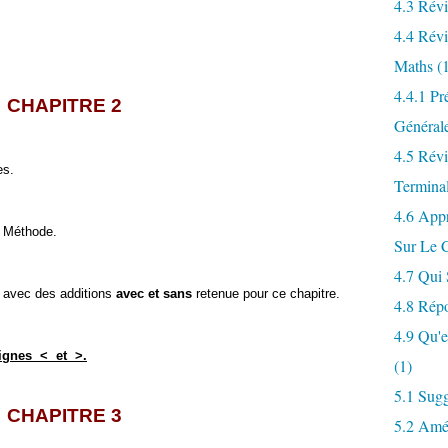
4.3 Révi
4.4 Révi
Maths
(1
4.4.1 Pr
CHAPITRE 2
Générale
4.5 Révi
es.
Termina
4.6 Appr
 Méthode.
Sur Le 
4.7 Qui 
 avec des additions
avec et sans
retenue pour ce chapitre.
4.8 Rép
4.9 Qu'
signes
< et
>.
(1)
5.1 Sugg
CHAPITRE 3
5.2 Amé