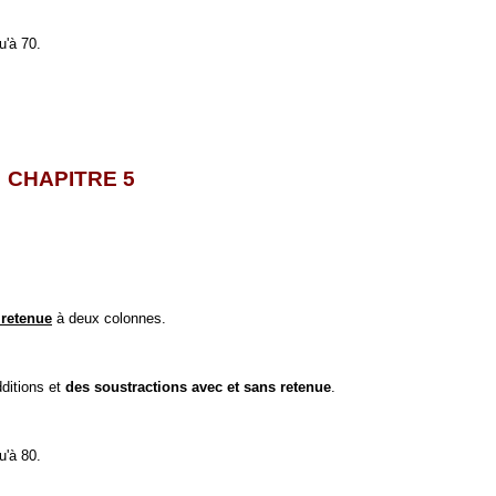
u'à 70.
CHAPITRE 5
 retenue
à deux colonnes.
ditions et
des
soustractions avec et sans retenue
.
u'à 80.