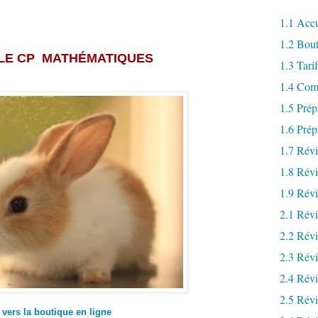
1.1 Accu
1.2 Bou
 LE CP MATHÉMATIQUES
1.3 Tari
1.4 Comm
1.5 Prép
1.6 Pré
1.7 Révi
1.8 Rév
1.9 Révi
2.1 Rév
2.2 Révi
2.3 Rév
2.4 Rév
2.5 Rév
 vers la boutique en ligne