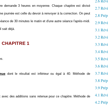
2.6 Rév
re demande 3 heures en moyenne. Chaque chapitre est divisé
2.7 Rév
me journée est celle du devoir à renvoyer à la correction. On peut
2.8 Prép
 séance de 30 minutes le matin et d'une autre séance l'après-midi.
2.9 Révi
l sait déjà.
3.1 Rév
3.2 Révi
CHAPITRE 1
3.3 Révi
3.4 Rév
3.5 Révi
es.
3.6 Révi
3.7 Rév
enue
dont le résultat est inférieur ou égal à 40. Méthode de
3.8 Prép
3.9 Prép
4.1 Rév
 avec des additions sans retenue pour ce chapitre. Méthode de
4.2 Prép