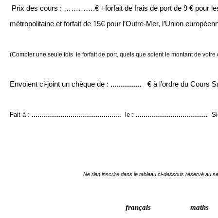
Prix des cours : ………….€ +forfait de frais de port de 9 € pour l
métropolitaine et forfait de 15€ pour l’Outre-Mer, l’Union europ
(Compter une seule fois le forfait de port, quels que soient le montant de vot
Envoient ci-joint un chèque de :
................
€ à l’ordre du Cours Sa
Fait à :
..............................................
le :
.....................................
Sig
Ne rien inscrire dans le tableau ci-dessous réservé au se
français
maths