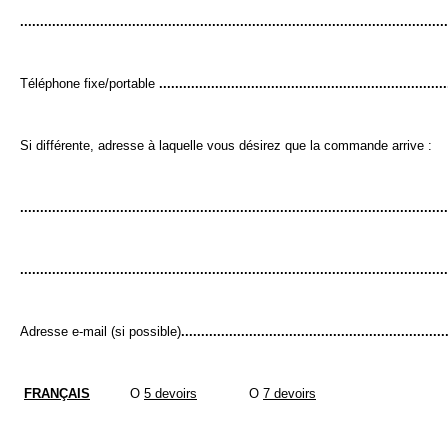
...........................................................................................................
Téléphone fixe/portable
........................................................................
Si différente, adresse à laquelle vous désirez que la commande arrive :
...........................................................................................................
...........................................................................................................
Adresse e-mail (si possible)
..................................................................
FRANÇAIS
O
5 devoirs
O
7 devoirs