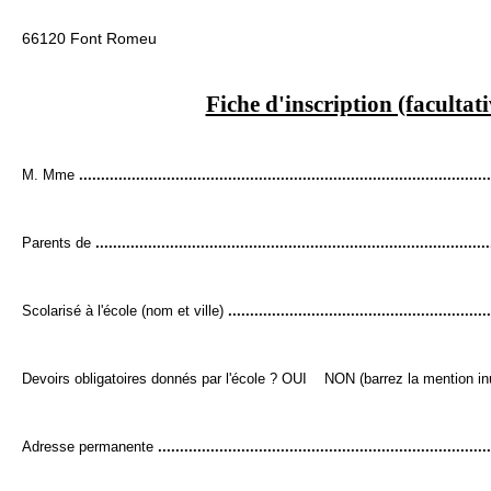
66120 Font Romeu
Fiche d'inscription (facultati
M. Mme
..............................................................................................
Parents de
..........................................................................................
Scolarisé à l'école (nom et ville)
............................................................
Devoirs obligatoires donnés par l'école ? OUI NON (barrez la mention inu
Adresse permanente
............................................................................