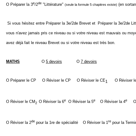
e
de
O Préparer la 3
/2
"Littérature"
(en sorta
(seule la formule 5 chapitres existe)
Si vous hésitez entre Préparer la 3e/2de Brevet et
Préparer la 3e/2de Lit
vous n'avez jamais pris ce niveau ou si votre niveau est mauvais ou moye
avez déjà fait le niveau Brevet ou si votre niveau est très bon.
MATHS
O
5 devoirs
O
7 devoirs
O Préparer le CP
O Réviser le CP
O Réviser le CE
O Réviser l
1
e
e
e
O Réviser le CM
O Réviser la 6
O Réviser la 5
O Réviser la 4
O R
2
de
re
O Réviser la 2
pour la 1re de spécialité O Réviser la 1
pour la Term