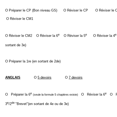
O Préparer le CP (Bon niveau GS) O Réviser le CP O Réviser le 
O Réviser le CM1
e
e
e
O Réviser le CM2
O Réviser la 6
O Réviser la 5
O Réviser la 4
sortant de 3e)
O Préparer la 1re (en sortant de 2de)
ANGLAIS
O
5 devoirs
O
7 devoirs
e
e
O
Préparer la 6
O
Réviser la 6
O
Ré
(seule la formule 5 chapitres existe)
e
de
3
/2
"Brevet"(en sortant de 4e ou de 3e)